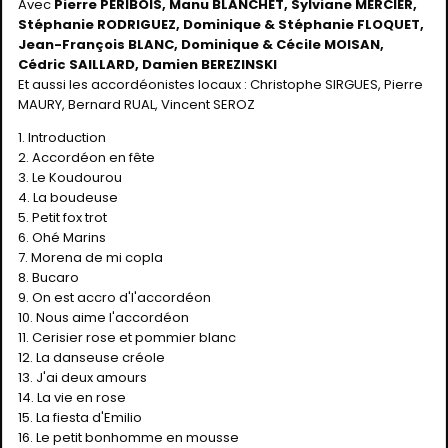
Avec
Pierre PERIBOIS, Manu BLANCHET, Sylviane MERCIER,
Stéphanie RODRIGUEZ, Dominique & Stéphanie FLOQUET,
Jean-François BLANC, Dominique & Cécile MOISAN,
Cédric SAILLARD, Damien BEREZINSKI
Et aussi les accordéonistes locaux : Christophe SIRGUES, Pierre
MAURY, Bernard RUAL, Vincent SEROZ
1. Introduction
2. Accordéon en fête
3. Le Koudourou
4. La boudeuse
5. Petit fox trot
6. Ohé Marins
7. Morena de mi copla
8. Bucaro
9. On est accro d'l'accordéon
10. Nous aime l'accordéon
11. Cerisier rose et pommier blanc
12. La danseuse créole
13. J'ai deux amours
14. La vie en rose
15. La fiesta d'Emilio
16. Le petit bonhomme en mousse