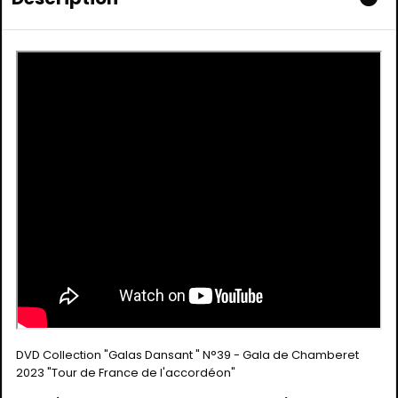
DVD Collection "Galas Dansant " N°39 - Gala de Chamberet
2023 "Tour de France de l'accordéon"