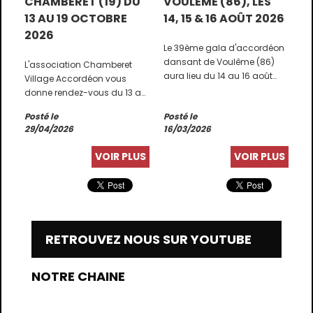
CHAMBERET (19) DU
VOULÊME (86), LES
13 AU 19 OCTOBRE
14, 15 & 16 AOÛT 2026
2026
Le 39ème gala d'accordéon
dansant de Voulême (86)
L'association Chamberet
aura lieu du 14 au 16 août
Village Accordéon vous
2026.
donne rendez-vous du 13 au
19 octobre pour l'édition 2026
Posté le
Posté le
du Festival d'accordéon.
29/04/2026
16/03/2026
Réservations en ligne sur le
site du festival
VOIR PLUS
VOIR PLUS
: https://www.chamberet-
festival-
accordeon.net/Reservation_en_ligne.X.htm
RETROUVEZ NOUS SUR YOUTUBE
NOTRE CHAINE