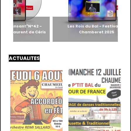
as Dansant"N°42 -
Les Rois du Bal - Festival de
 St Laurent de Céris
Chamberet 2025
ACTUALITES