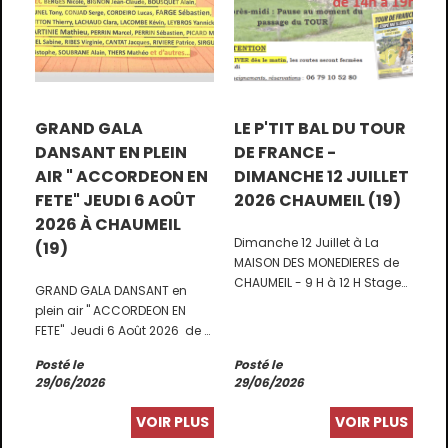
GRAND GALA
LE P'TIT BAL DU TOUR
DANSANT EN PLEIN
DE FRANCE -
AIR " ACCORDEON EN
DIMANCHE 12 JUILLET
FETE" JEUDI 6 AOÛT
2026 CHAUMEIL (19)
2026 À CHAUMEIL
Dimanche 12 Juillet à La
(19)
MAISON DES MONEDIERES de
CHAUMEIL - 9 H à 12 H Stage
GRAND GALA DANSANT en
de danses traditionnelles
plein air " ACCORDEON EN
par Folklore et Traditions en
FETE" Jeudi 6 Août 2026 de 9
Monédières pour adultes et
H à 19
enfants - 14 H à 18 H 30 Le p'tit
Posté le
Posté le
H à CHAUMEIL (19390) avec
29/06/2026
BAL du Tour de France par
29/06/2026
une trentaine
Les AMIS DE JEAN SEGUREL
d'accordéonistes.
VOIR PLUS
VOIR PLUS
Restauration possible sur