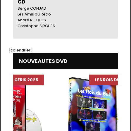
CD
Serge CONJAD
Les Amis du Rétro
André ROQUES
Christophe SIRGUES
{calendrier:}
NOUVEAUTES DVD
T DE CERIS 2025
LES ROIS DU BAL