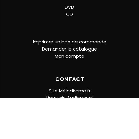
DVD
CD
LIENS UTILES
Imprimer un bon de commande
Demander le catalogue
Mon compte
CONTACT
Site Mélodirama.fr
Limousin Audiovisuel
18 Les Plats - Route de Lagraulière
19700 SAINT CLEMENT
05 55 22 85 47
[email protected]