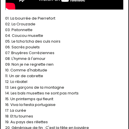
01. La bourrée de Pierrefort
02. La Crouzade
03. Pistonnette
04. Coucou musette
05. Le tcha tcha des culs noirs
06. Sacrés poulets
07. Bruyères Corréziennes
08. L'hymne à l'amour
09. Non je ne regrette rien
10. Comme d'habitude
11. Un air de cabrette
12. Lo ribatel
13. Les garçons de la montagne
14. Les bals musettes ne sont pas morts
15. Un printemps qui fleurit
16. Viva la fiesta portugaise
17. La curée
18. Et tu tournes
19. Au pays des rillettes
20. Générique de fin : C'est la fête en bavière