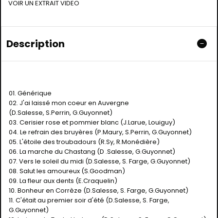
VOIR UN EXTRAIT VIDEO
Description
01. Générique
02. J'ai laissé mon coeur en Auvergne
(D.Salesse, S.Perrin, G.Guyonnet)
03. Cerisier rose et pommier blanc (J.Larue, Louiguy)
04. Le refrain des bruyères (P.Maury, S.Perrin, G.Guyonnet)
05. L'étoile des troubadours (R.Sy, R.Monédière)
06. La marche du Chastang (D .Salesse, G.Guyonnet)
07. Vers le soleil du midi (D.Salesse, S. Farge, G.Guyonnet)
08. Salut les amoureux (S.Goodman)
09. La fleur aux dents (E.Craquelin)
10. Bonheur en Corrèze (D.Salesse, S. Farge, G.Guyonnet)
11. C'était au premier soir d'été (D.Salesse, S. Farge,
G.Guyonnet)