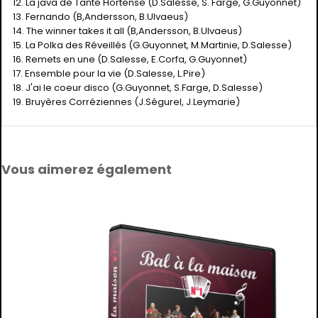
12. La java de Tante Hortense (D.Salesse, S. Farge, G.Guyonnet)
13. Fernando (B,Andersson, B.Ulvaeus)
14. The winner takes it all (B,Andersson, B.Ulvaeus)
15. La Polka des Réveillés (G.Guyonnet, M.Martinie, D.Salesse)
16. Remets en une (D.Salesse, E.Corfa, G.Guyonnet)
17. Ensemble pour la vie (D.Salesse, L.Pire)
18. J'ai le coeur disco (G.Guyonnet, S.Farge, D.Salesse)
19. Bruyères Corréziennes (J.Ségurel, J.Leymarie)
Vous aimerez également