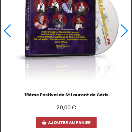
tival de St Laurent de Céris
19ème Fes
20,00
€
AJOUTER AU PANIER