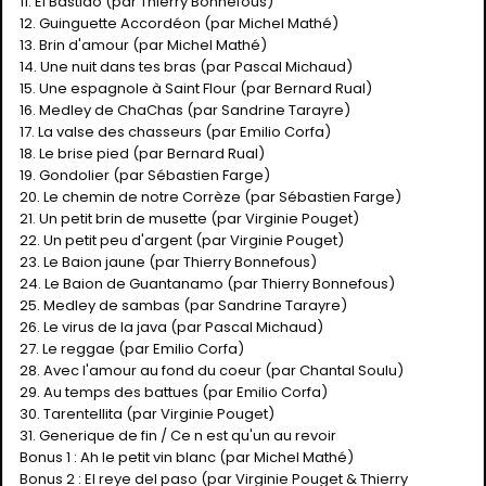
11. El Bastido (par Thierry Bonnefous)
12. Guinguette Accordéon (par Michel Mathé)
13. Brin d'amour (par Michel Mathé)
14. Une nuit dans tes bras (par Pascal Michaud)
15. Une espagnole à Saint Flour (par Bernard Rual)
16. Medley de ChaChas (par Sandrine Tarayre)
17. La valse des chasseurs (par Emilio Corfa)
18. Le brise pied (par Bernard Rual)
19. Gondolier (par Sébastien Farge)
20. Le chemin de notre Corrèze (par Sébastien Farge)
21. Un petit brin de musette (par Virginie Pouget)
22. Un petit peu d'argent (par Virginie Pouget)
23. Le Baion jaune (par Thierry Bonnefous)
24. Le Baion de Guantanamo (par Thierry Bonnefous)
25. Medley de sambas (par Sandrine Tarayre)
26. Le virus de la java (par Pascal Michaud)
27. Le reggae (par Emilio Corfa)
28. Avec l'amour au fond du coeur (par Chantal Soulu)
29. Au temps des battues (par Emilio Corfa)
30. Tarentellita (par Virginie Pouget)
31. Generique de fin / Ce n est qu'un au revoir
Bonus 1 : Ah le petit vin blanc (par Michel Mathé)
Bonus 2 : El reye del paso (par Virginie Pouget & Thierry