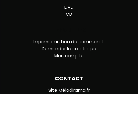
DVD
CD
LIENS UTILES
Imprimer un bon de commande
Demander le catalogue
Mon compte
CONTACT
Site Mélodirama.fr
Limousin Audiovisuel
18 Les Plats - Route de Lagraulière
19700 SAINT CLEMENT
05 55 22 85 47
[email protected]