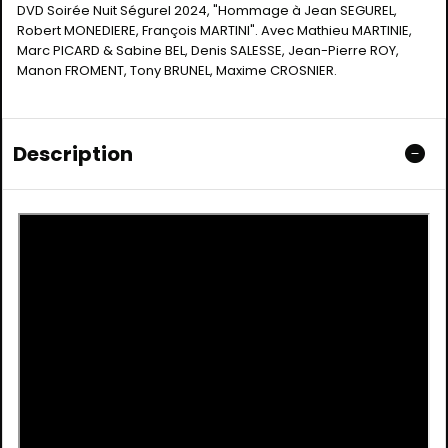
DVD Soirée Nuit Ségurel 2024, "Hommage à Jean SEGUREL,
Robert MONEDIERE, François MARTINI". Avec Mathieu MARTINIE,
Marc PICARD & Sabine BEL, Denis SALESSE, Jean-Pierre ROY,
Manon FROMENT, Tony BRUNEL, Maxime CROSNIER.
Description