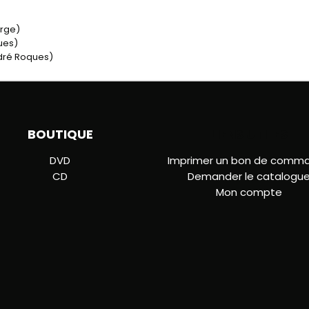
arge)
ues)
ndré Roques)
BOUTIQUE
LIENS UTILES
DVD
Imprimer un bon de comm
CD
Demander le catalogu
Mon compte