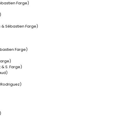
ébastien Farge)
)
 & Sébastien Farge)
bastien Farge)
Farge)
 & S. Farge)
aud)
 Rodriguez)
)