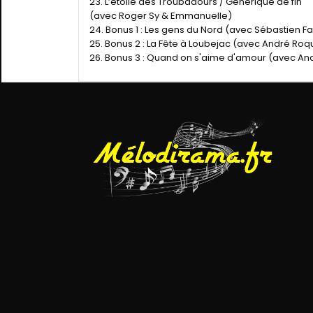
23. L’étoile des Troubadours / Générique de fin
(avec Roger Sy & Emmanuelle)
24. Bonus 1 : Les gens du Nord (avec Sébastien F
25. Bonus 2 : La Fête à Loubejac (avec André Roq
26. Bonus 3 : Quand on s'aime d'amour (avec A