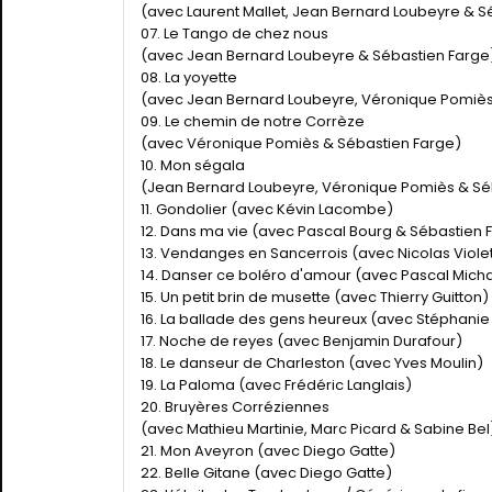
(avec Laurent Mallet, Jean Bernard Loubeyre & S
07. Le Tango de chez nous
(avec Jean Bernard Loubeyre & Sébastien Farge
08. La yoyette
(avec Jean Bernard Loubeyre, Véronique Pomiès
09. Le chemin de notre Corrèze
(avec Véronique Pomiès & Sébastien Farge)
10. Mon ségala
(Jean Bernard Loubeyre, Véronique Pomiès & Sé
11. Gondolier (avec Kévin Lacombe)
12. Dans ma vie (avec Pascal Bourg & Sébastien 
13. Vendanges en Sancerrois (avec Nicolas Violet
14. Danser ce boléro d'amour (avec Pascal Mich
15. Un petit brin de musette (avec Thierry Guitton)
16. La ballade des gens heureux (avec Stéphanie
17. Noche de reyes (avec Benjamin Durafour)
18. Le danseur de Charleston (avec Yves Moulin)
19. La Paloma (avec Frédéric Langlais)
20. Bruyères Corréziennes
(avec Mathieu Martinie, Marc Picard & Sabine Bel
21. Mon Aveyron (avec Diego Gatte)
22. Belle Gitane (avec Diego Gatte)