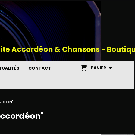
site Accordéon & Chansons - Boutiq
PANIER
UALITÉS
CONTACT
ORDÉON"
Accordéon"