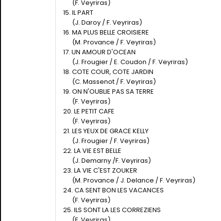
(F. Veyriras)
15. IL PART
(J. Daroy / F. Veyriras)
16. MA PLUS BELLE CROISIERE
(M. Provance / F. Veyriras)
17. UN AMOUR D'OCEAN
(J. Frougier / E. Coudon / F. Veyriras)
18. COTE COUR, COTE JARDIN
(C. Massenot / F. Veyriras)
19. ON N'OUBLIE PAS SA TERRE
(F. Veyriras)
20. LE PETIT CAFE
(F. Veyriras)
21. LES YEUX DE GRACE KELLY
(J. Frougier / F. Veyriras)
22. LA VIE EST BELLE
(J. Demarny /F. Veyriras)
23. LA VIE C'EST ZOUKER
(M. Provance / J. Delance / F. Veyriras)
24. CA SENT BON LES VACANCES
(F. Veyriras)
25. ILS SONT LA LES CORREZIENS
(F. Veyriras)