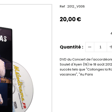
Ref :
2012_V006
20,00
€
Quantité :
DVD du Concert de l'accordéoni
Soulet d'Ayen (19) le 18 août 20
succés tels que "Collonges la Ro
vacances", "Au Paris