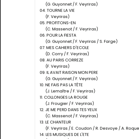
(G. Guyonnet / F. Veyriras)
04. TOURNE LA VIE
(F. Veyriras)
05. PROFITONS-EN
(C. Massenot / F. Veyriras)
06. POUR LA FIESTA
(G. Guyonnet / F. Veyriras / S. Farge)
07. MES CAHIERS D'ECOLE
(D. Corry / F. Veyriras)
08. AU PARIS CORREZE
(F. Veyriras)
09. IL AVAIT RAISON MON PERE
(G. Guyonnet / F. Veyriras)
10. NE FAIS PAS LA TÊTE
(J. Lemaître / F. Veyriras)
11. COLLONGES LA ROUGE
(J. Frougier / F. Veyriras)
12. JE ME PERD DANS TES YEUX
(C. Massenot / F. Veyriras)
13. LE CHANTEUR
(F. Veyriras / E. Coudon / R. Desvoye / A. Roqu
14. LES MUSIQUES DE L'ETE