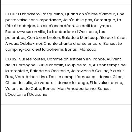
CD 01 : El zapatero, Pasqualino, Quand on s'aime d'amour, Une
petite valse sans importance, Je n'oublie pas, Camargue, La
fête à Loubejac, Un air d'accordéon, Un petit fox sympa,
Rendez-vous en ville, Le troubadour d'Occitanie, Les
palombes, Corrézien breton, Balade à Montcuq, L'île aux trésor,
A vous, Oublie-moi, Chante chante chante encore, Bonus : Le
camping-car c'est la bohème, Bonus : Montcuq
CD 02 : Sur les routes, Comme on est bien en France, Au vent
de la Dordogne, Sur le chemin, Coup de folie, Au bon temps de
la tarentelle, Balade en Occitanie, Je reviens à Gaillac, Y a plus
l'feu, Vers là-bas, Lina, Tout le camp, L'amour qui danse, Gitan,
Chica de Julio, Je voudrais danser le tango, Et la valse tourne,
Valentino de Cuba, Bonus : Mon Amadourienne, Bonus :
L'Occitanie l'Occitanie