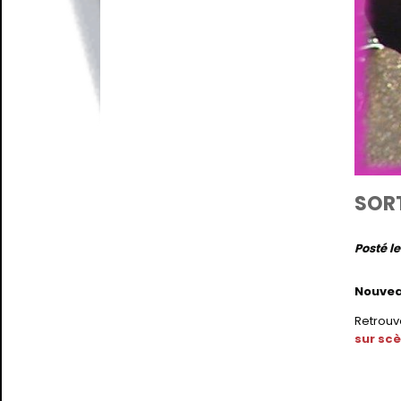
SORT
Posté l
Nouvea
Retrouv
sur scè