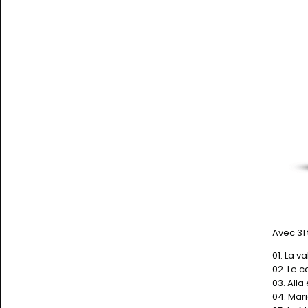
Avec 31 t
01. La 
02. Le 
03. All
04. Mar