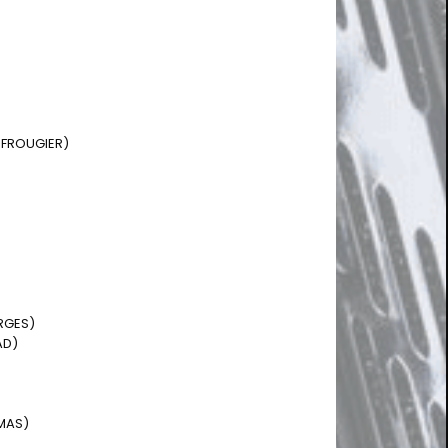
J.FROUGIER)
ERGES)
AD)
OMAS)