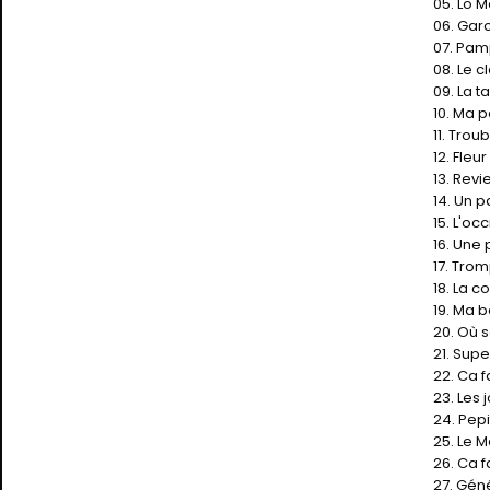
05. Lo 
06. Gar
07. Pam
08. Le 
09. La 
10. Ma 
11. Tro
12. Fle
13. Revi
14. Un p
15. L'o
16. Une
17. Tro
18. La 
19. Ma 
20. Où s
21. Sup
22. Ca f
23. Les 
24. Pep
25. Le 
26. Ca 
27. Gén