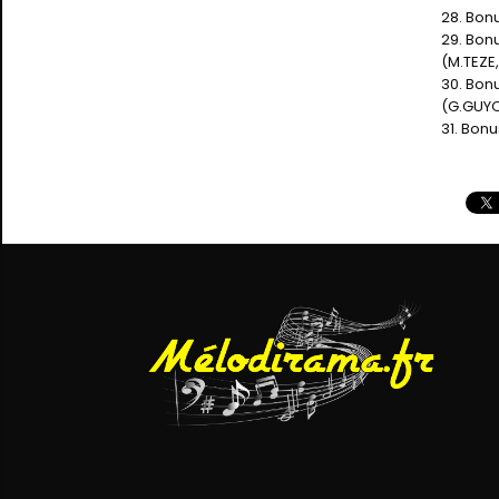
28. Bon
29. Bon
(M.TEZE
30. Bon
(G.GUYO
31. Bon