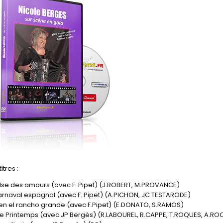
itres :
valse des amours (avec F. Pipet) (J.ROBERT, M.PROVANCE)
carnaval espagnol (avec F. Pipet) (A.PICHON, JC TESTARODE)
a en el rancho grande (avec F.Pipet) (E.DONATO, S.RAMOS)
ie Printemps (avec JP Bergès) (R.LABOUREL, R.CAPPE, T.ROQUES, A.RO