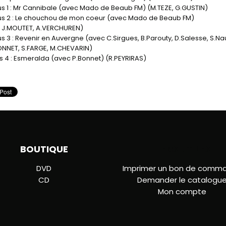
us 1 : Mr Cannibale (avec Mado de Beaub FM) (M.TEZE, G.GUSTIN)
us 2 : Le chouchou de mon coeur (avec Mado de Beaub FM)
, J.MOUTET, A.VERCHUREN)
us 3 : Revenir en Auvergne (avec C.Sirgues, B.Parouty, D.Salesse, S.N
NNET, S.FARGE, M.CHEVARIN)
us 4 : Esmeralda (avec P.Bonnet) (R.PEYRIRAS)
BOUTIQUE
LIENS UTILES
DVD
Imprimer un bon de comm
CD
Demander le catalogu
Mon compte