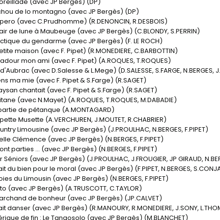
Moreillade (avec JP Bergès) (DP)
chou de lo montagno (avec JP Bergès) (DP)
pero (avec C.Prudhomme) (R.DENONCIN, R.DESBOIS)
clair de lune à Maubeuge (avec JP Bergès) (C.BLONDY, S.PERRIN)
tactique du gendarme (avec JP Bergès) (F. LE ROCH)
petite maison (avec F. Pipet) (R.MONEDIERE, C.BARBOTTIN)
ubadour mon ami (avec F. Pipet) (A.ROQUES, T.ROQUES)
ur d'Aubrac (avec D.Salesse & L.Mege) (D.SALESSE, S.FARGE, N.BERGES, 
ens ma mie (avec F. Pipet & S.Farge) (R.SAGET)
aysan chantait (avec F. Pipet & S.Farge) (R.SAGET)
ccitane (avec N.Mayet) (A.ROQUES, T.ROQUES, M.DABADIE)
 partie de pétanque (A.MONTAGARD)
mpette Musette (A.VERCHUREN, J.MOUTET, R.CHABRIER)
country Limousine (avec JP Bergès) (J.PROULHAC, N.BERGES, F.PIPET)
belle Clémence (avec JP Bergès) (N.BERGES, F.PIPET)
ont parties ... (avec JP Bergès) (N.BERGES, F.PIPET)
er Séniors (avec JP Bergès) (J.PROULHAC, J.FROUGIER, JP GIRAUD, N.B
ait du bien pour le moral (avec JP Bergès) (F.PIPET, N.BERGES, S.CONJ
joies du Limousin (avec JP Bergès) (N.BERGES, F.PIPET)
ito (avec JP Bergès) (A.TRUSCOTT, C.TAYLOR)
Marchand de bonheur (avec JP Bergès) (JP.CALVET)
fait danser (avec JP Bergès) (R.MANOURY, R.MONEDIERE, J.SONY, L.TH
érique de fin : Le Tangosolo (avec JP Bergès) (M.BLANCHET)