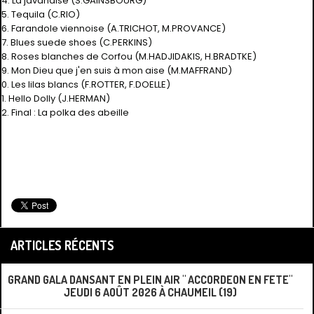
24. La javanaise (S.GAINSBOURG)
25. Tequila (C.RIO)
26. Farandole viennoise (A.TRICHOT, M.PROVANCE)
27. Blues suede shoes (C.PERKINS)
28. Roses blanches de Corfou (M.HADJIDAKIS, H.BRADTKE)
29. Mon Dieu que j'en suis à mon aise (M.MAFFRAND)
30. Les lilas blancs (F.ROTTER, F.DOELLE)
31. Hello Dolly (J.HERMAN)
2. Final : La polka des abeille
ARTICLES RÉCENTS
GRAND GALA DANSANT EN PLEIN AIR " ACCORDEON EN FETE"
JEUDI 6 AOÛT 2026 À CHAUMEIL (19)