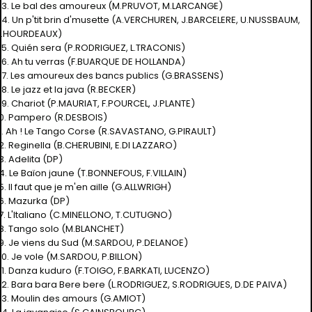
03. Le bal des amoureux (M.PRUVOT, M.LARCANGE)
04. Un p'tit brin d'musette (A.VERCHUREN, J.BARCELERE, U.NUSSBAUM,
J.HOURDEAUX)
05. Quién sera (P.RODRIGUEZ, L.TRACONIS)
06. Ah tu verras (F.BUARQUE DE HOLLANDA)
07. Les amoureux des bancs publics (G.BRASSENS)
08. Le jazz et la java (R.BECKER)
09. Chariot (P.MAURIAT, F.POURCEL, J.PLANTE)
10. Pampero (R.DESBOIS)
11. Ah ! Le Tango Corse (R.SAVASTANO, G.PIRAULT)
12. Reginella (B.CHERUBINI, E.DI LAZZARO)
3. Adelita (DP)
14. Le Baïon jaune (T.BONNEFOUS, F.VILLAIN)
5. Il faut que je m'en aille (G.ALLWRIGH)
16. Mazurka (DP)
17. L'Italiano (C.MINELLONO, T.CUTUGNO)
18. Tango solo (M.BLANCHET)
19. Je viens du Sud (M.SARDOU, P.DELANOE)
20. Je vole (M.SARDOU, P.BILLON)
21. Danza kuduro (F.TOIGO, F.BARKATI, LUCENZO)
22. Bara bara Bere bere (L.RODRIGUEZ, S.RODRIGUES, D.DE PAIVA)
23. Moulin des amours (G.AMIOT)