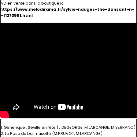
DVD en vente dans la boutique ici
https://www.melodirama.fr/sylvie-nauges-the-dansant-n-
6-f1273551.html
01. Générique : Séville en fête (J.DEGEORGE, M.LARCANGE, M.SERRANO)
02. Le Paso du bal musette (M.PRUVOT, M.LARCANGE)