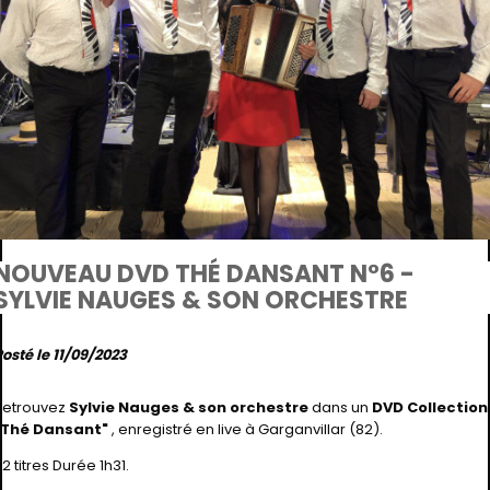
NOUVEAU DVD THÉ DANSANT N°6 -
SYLVIE NAUGES & SON ORCHESTRE
Posté le 11/09/2023
Retrouvez
Sylvie Nauges & son orchestre
dans un
DVD Collection
"Thé Dansant"
, enregistré en live à Garganvillar (82).
2 titres Durée 1h31.